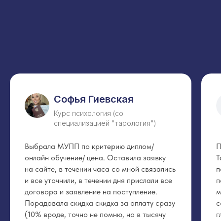
Софья Гиевская
Курс психология (со
специализацией "тарология")
Выбрала МУПП по критерию диплом/
П
онлайн обучение/ цена. Оставила заявку
Т
на сайте, в течении часа со мной связались
п
и все уточнили, в течении дня прислали все
п
договора и заявление на поступление.
м
Порадовала скидка скидка за оплату сразу
с
(10% вроде, точно не помню, но в тысячу
г