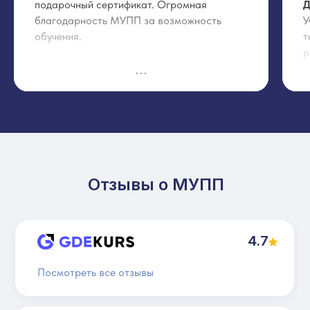
подарочный сертификат. Огромная
Д
благодарность МУПП за возможность
У
обучения.
т
р
с
Отзыв с
otzyvru.com
04.06.2024
о
д
м
Н
Н
Отзывы о МУПП
О
4.7
Посмотреть все отзывы