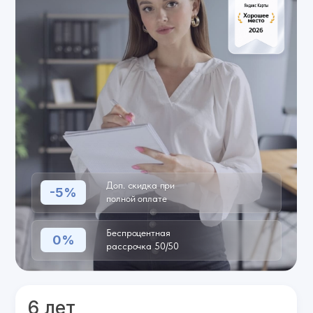
Доп. скидка при
-5%
полной оплате
Беспроцентная
0%
рассрочка 50/50
6 лет