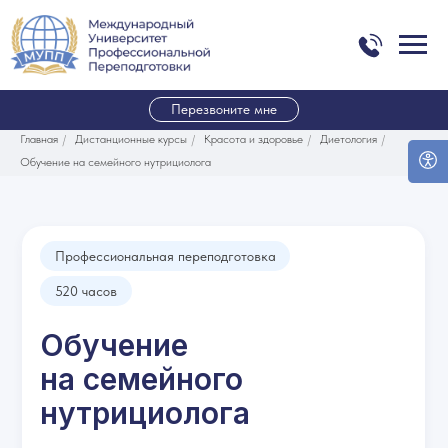
Перезвоните мне
Главная
/
Дистанционные курсы
/
Красота и здоровье
/
Диетология
/
Обучение на семейного нутрициолога
Профессиональная переподготовка
520 часов
Обучение
на семейного
нутрициолога