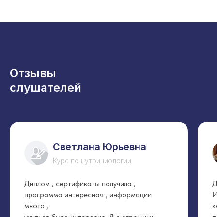
Отзывы
слушателей
Светлана Юрьевна
Курс по нутрициологии
Диплом , сертификаты получила ,
Д
программа интересная , информации
И
много ,
к
учиться было интересно. Я с огромным
п