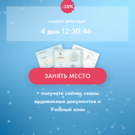
-35%
скидка действует
4 дня 12:30:46
ЗАНЯТЬ МЕСТО
+ получите сейчас сканы
выдаваемых документов и
Учебный план