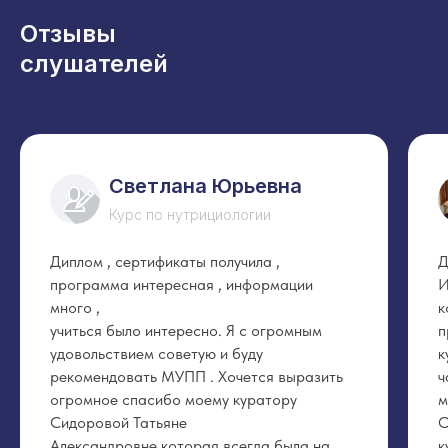
Отзывы
слушателей
Светлана Юрьевна
Курс по нутрициологии
Диплом , сертификаты получила ,
Д
программа интересная , информации
И
много ,
к
учиться было интересно. Я с огромным
п
удовольствием советую и буду
к
рекомендовать МУПП . Хочется выразить
ч
огромное спасибо моему куратору
м
Сидоровой Татьяне
О
Александровне,которая всегда была на
к