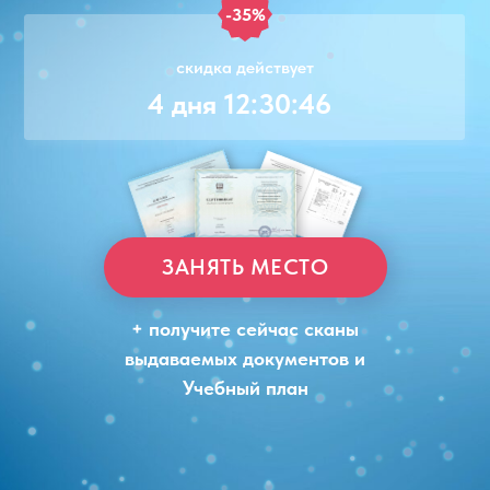
-35%
скидка действует
4 дня 12:30:46
ЗАНЯТЬ МЕСТО
+ получите сейчас сканы
выдаваемых документов и
Учебный план