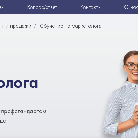
вы
Вопрос/ответ
Контакты
О на
нг и продажи
Обучение на маркетолога
/
олога
 профстандартам
яца