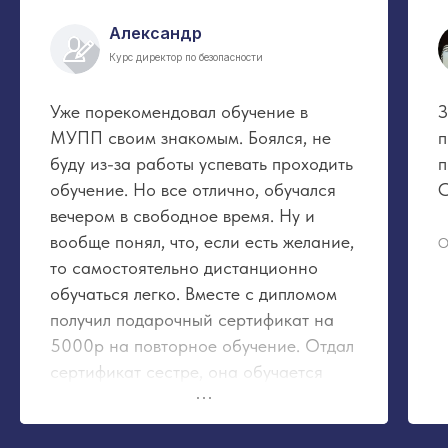
Александр
Курс директор по безопасности
Уже порекомендовал обучение в
З
МУПП своим знакомым. Боялся, не
п
буду из-за работы успевать проходить
п
обучение. Но все отлично, обучался
С
вечером в свободное время. Ну и
вообще понял, что, если есть желание,
О
то самостоятельно дистанционно
обучаться легко. Вместе с дипломом
получил подарочный сертификат на
5000р на повторное обучение. Отдал
сертификат сестре, она обучается
теперь на косметолога.