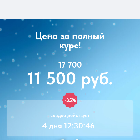
Цена за полный
курс!
17 700
11 500 руб.
-35%
скидка действует
4 дня 12:30:46